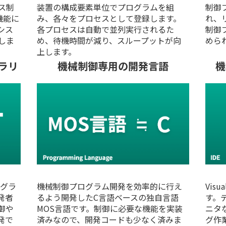
ス制
装置の構成要素単位でプログラムを組
制御プ
機能に
み、各々をプロセスとして登録します。
れ、
シス
各プロセスは自動で並列実行されるた
制御
しま
め、待機時間が減り、スループットが向
めら
上します。
ブラリ
機械制御専用の開発言語
機
ログラ
機械制御プログラム開発を効率的に行え
Vis
発者
るよう開発したC言語ベースの独自言語
す。
御や
MOS言語です。制御に必要な機能を実装
ニタ
発で
済みなので、開発コードも少なく済みま
グ作