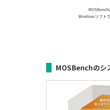
MOSBenc
Windowsソ
MOSBenchの