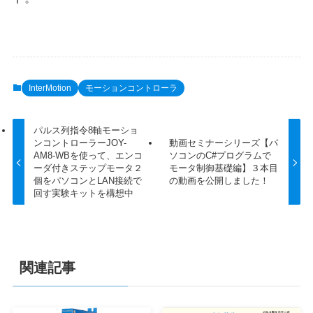
InterMotion
モーションコントローラ
パルス列指令8軸モーショ
ンコントローラーJOY-
動画セミナーシリーズ【パ
AM8-WBを使って、エンコ
ソコンのC#プログラムで
ーダ付きステップモータ２
モータ制御基礎編】３本目
個をパソコンとLAN接続で
の動画を公開しました！
回す実験キットを構想中
関連記事