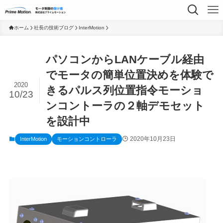
ホーム
社長の技術ブログ
InterMotion
パソコンからLANケーブル経由
でモータの簡単位置決めを体験で
2020
きるパルス列位置指令モーショ
10/23
ンコントーラの２軸デモセット
を設計中
2020年10月23日
InterMotion
モーションコントローラ