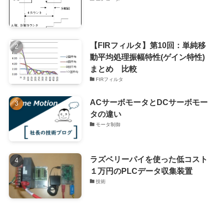
【FIRフィルタ】第10回：単純移
動平均処理振幅特性(ゲイン特性)
まとめ 比較
FIRフィルタ
ACサーボモータとDCサーボモー
タの違い
モータ制御
ラズベリーパイを使った低コスト
１万円のPLCデータ収集装置
技術