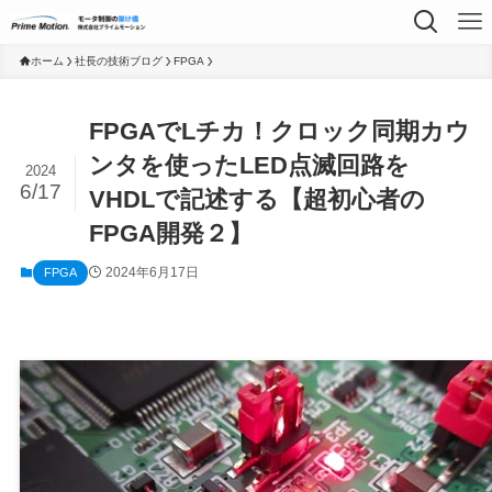
ホーム
社長の技術ブログ
FPGA
FPGAでLチカ！クロック同期カウ
ンタを使ったLED点滅回路を
2024
6/17
VHDLで記述する【超初心者の
FPGA開発２】
2024年6月17日
FPGA