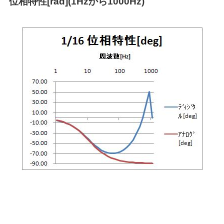
位相特性[rad](1Hzから1000Hz)