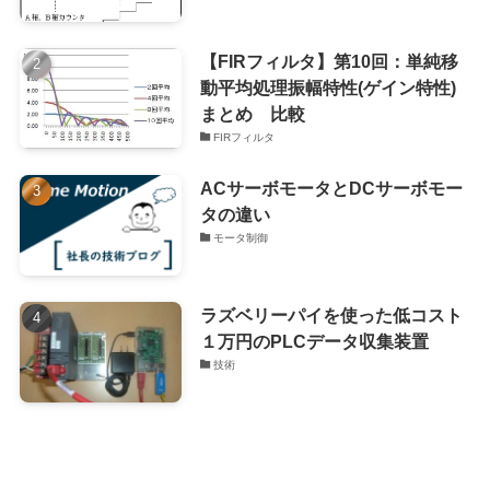
【FIRフィルタ】第10回：単純移
動平均処理振幅特性(ゲイン特性)
まとめ 比較
FIRフィルタ
ACサーボモータとDCサーボモー
タの違い
モータ制御
ラズベリーパイを使った低コスト
１万円のPLCデータ収集装置
技術