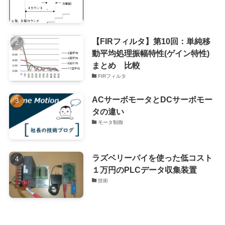
【FIRフィルタ】第10回：単純移
動平均処理振幅特性(ゲイン特性)
まとめ 比較
FIRフィルタ
ACサーボモータとDCサーボモー
タの違い
モータ制御
ラズベリーパイを使った低コスト
１万円のPLCデータ収集装置
技術