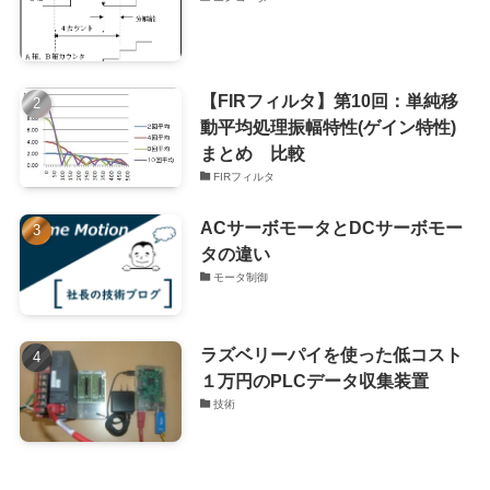
【FIRフィルタ】第10回：単純移
動平均処理振幅特性(ゲイン特性)
まとめ 比較
FIRフィルタ
ACサーボモータとDCサーボモー
タの違い
モータ制御
ラズベリーパイを使った低コスト
１万円のPLCデータ収集装置
技術