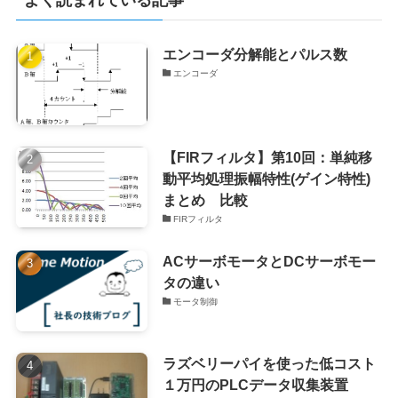
エンコーダ分解能とパルス数
エンコーダ
【FIRフィルタ】第10回：単純移
動平均処理振幅特性(ゲイン特性)
まとめ 比較
FIRフィルタ
ACサーボモータとDCサーボモー
タの違い
モータ制御
ラズベリーパイを使った低コスト
１万円のPLCデータ収集装置