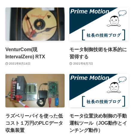
VenturCom(現
モータ制御技術を体系的に
IntervalZero) RTX
習得する
2021年6月14日
2021年6月7日
ラズベリーパイを使った低
モータ位置決め制御の手動
コスト１万円のPLCデータ
運転ツール（JOG動作とイ
収集装置
ンチング動作）