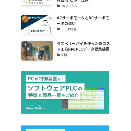
FIRフィルタ
ACサーボモータとDCサーボモ
ータの違い
モータ制御
ラズベリーパイを使った低コス
ト１万円のPLCデータ収集装置
技術