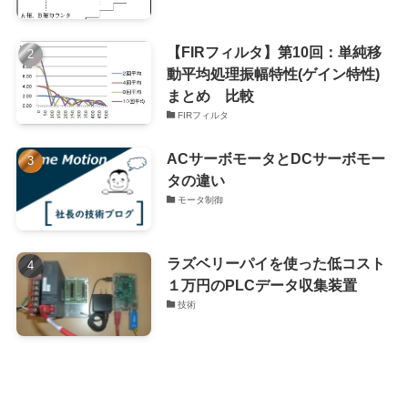
【FIRフィルタ】第10回：単純移
動平均処理振幅特性(ゲイン特性)
まとめ 比較
FIRフィルタ
ACサーボモータとDCサーボモー
タの違い
モータ制御
ラズベリーパイを使った低コスト
１万円のPLCデータ収集装置
技術