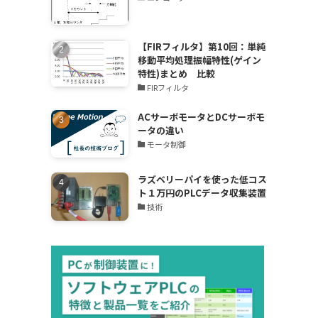
【FIRフィルタ】第10回：単純
移動平均処理振幅特性(ゲイン
特性)まとめ 比較
FIRフィルタ
ACサーボモータとDCサーボモ
ータの違い
モータ制御
ラズベリーパイを使った低コス
ト１万円のPLCデータ収集装置
技術