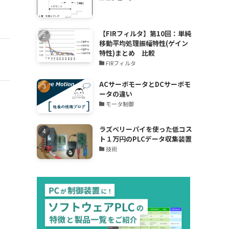
【FIRフィルタ】第10回：単純
移動平均処理振幅特性(ゲイン
特性)まとめ 比較
FIRフィルタ
ACサーボモータとDCサーボモ
ータの違い
モータ制御
ラズベリーパイを使った低コス
ト１万円のPLCデータ収集装置
技術