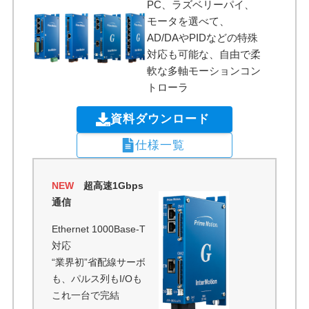
PC、ラズベリーパイ、
モータを選べて、
AD/DAやPIDなどの特殊
対応も可能な、自由で柔
軟な多軸モーションコン
トローラ
資料ダウンロード
仕様一覧
NEW
超高速1Gbps
通信
Ethernet 1000Base-T
対応
“業界初”省配線サーボ
も、パルス列もI/Oも
これ一台で完結