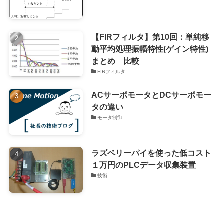
【FIRフィルタ】第10回：単純移
動平均処理振幅特性(ゲイン特性)
まとめ 比較
FIRフィルタ
ACサーボモータとDCサーボモー
タの違い
モータ制御
ラズベリーパイを使った低コスト
１万円のPLCデータ収集装置
技術